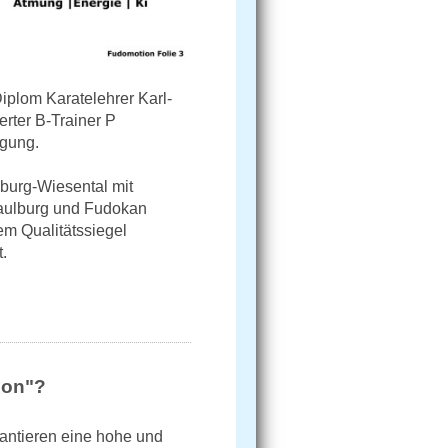
Diplom Karatelehrer Karl-
ierter B-Trainer P
gung.
burg-Wiesental mit
aulburg und Fudokan
em Qualitätssiegel
.
ion"?
rantieren eine hohe und