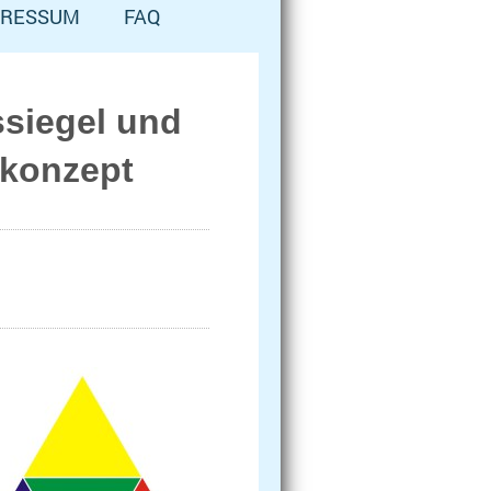
PRESSUM
FAQ
ssiegel und
skonzept