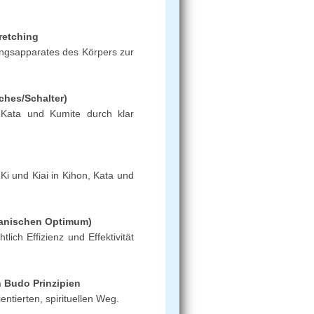
retching
ngsapparates des Körpers zur
ches/Schalter)
, Kata und Kumite durch klar
Ki und Kiai in Kihon, Kata und
hanischen Optimum)
lich Effizienz und Effektivität
n Budo Prinzipien
ntierten, spirituellen Weg.